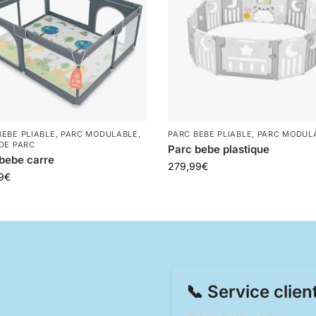
BEBE PLIABLE
,
PARC MODULABLE
,
PARC BEBE PLIABLE
,
PARC MODUL
 DE PARC
Parc bebe plastique
bebe carre
279,99
€
9
€
📞 Service clien