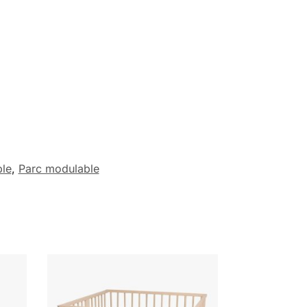
ble
,
Parc modulable