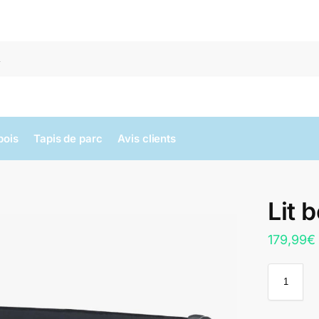
bois
Tapis de parc
Avis clients
Lit 
179,99
€