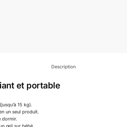
Description
iant et portable
(jusqu’à 15 kg).
en un seul produit.
 dormir.
 un œil sur bébé.