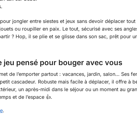
.
our jongler entre siestes et jeux sans devoir déplacer tou
 jouets ou roupiller en paix. Le tout, sécurisé avec ses angl
partir ? Hop, il se plie et se glisse dans son sac, prêt po
e jeu pensé pour bouger avec vous
et de l’emporter partout : vacances, jardin, salon… Ses fenê
e petit cascadeur. Robuste mais facile à déplacer, il offre 
xtérieur, un après-midi dans le séjour ou un moment au grand
emps et de l’espace 👍.
ue
.