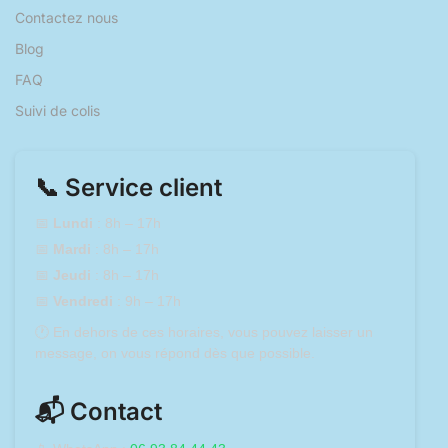
Contactez nous
Blog
FAQ
Suivi de colis
📞 Service client
📅
Lundi
: 8h – 17h
📅
Mardi
: 8h – 17h
📅
Jeudi
: 8h – 17h
📅
Vendredi
: 9h – 17h
🕐 En dehors de ces horaires, vous pouvez laisser un
message, on vous répond dès que possible.
📬 Contact