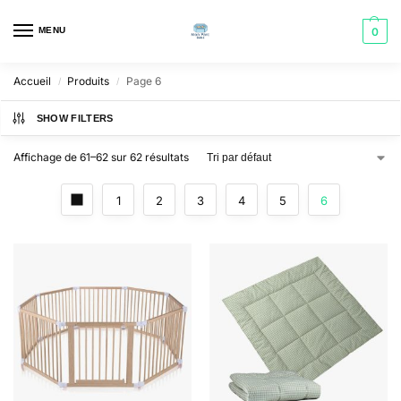
MENU
0
Accueil
Produits
Page 6
/
/
SHOW FILTERS
Affichage de 61–62 sur 62 résultats
1
2
3
4
5
6